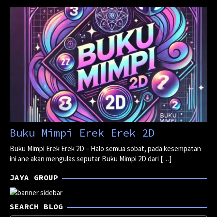
Buku Mimpi Erek Erek 2D
Buku Mimpi Erek Erek 2D – Halo semua sobat, pada kesempatan
ini ane akan mengulas seputar Buku Mimpi 2D dari […]
JAYA GROUP
SEARCH BLOG