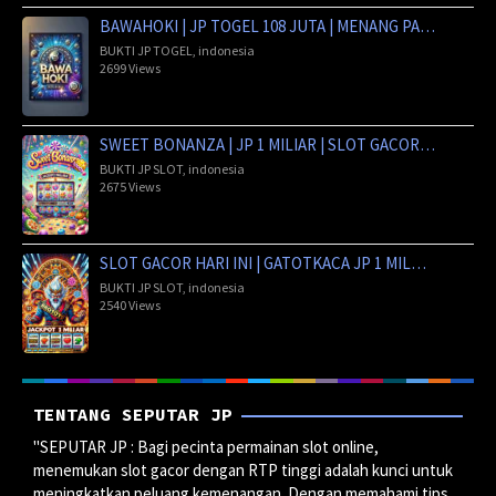
BAWAHOKI | JP TOGEL 108 JUTA | MENANG PA…
BUKTI JP TOGEL
,
indonesia
2699 Views
SWEET BONANZA | JP 1 MILIAR | SLOT GACOR…
BUKTI JP SLOT
,
indonesia
2675 Views
SLOT GACOR HARI INI | GATOTKACA JP 1 MIL…
BUKTI JP SLOT
,
indonesia
2540 Views
TENTANG SEPUTAR JP
"SEPUTAR JP : Bagi pecinta permainan slot online,
menemukan slot gacor dengan RTP tinggi adalah kunci untuk
meningkatkan peluang kemenangan. Dengan memahami tips