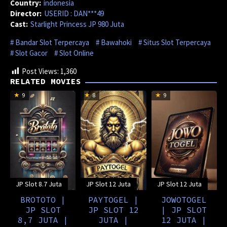
Country:
indonesia
Director:
USERID : DAN***49
Cast:
Starlight Princess JP 980 Juta
Bandar Slot Terpercaya
Bawahoki
Situs Slot Terpercaya
Slot Gacor
Slot Online
Post Views:
1,360
RELATED MOVIES
9
8
9
JP Slot 8.7 Juta
JP Slot 12 Juta
JP Slot 12 Juta
BROTOTO |
PAYTOGEL |
JOWOTOGEL
JP SLOT
JP SLOT 12
| JP SLOT
8,7 JUTA |
JUTA |
12 JUTA |