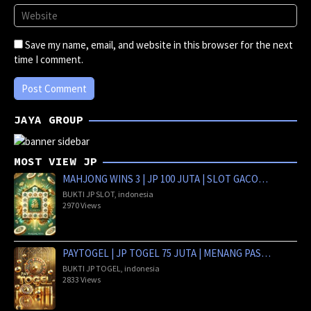
Save my name, email, and website in this browser for the next
time I comment.
JAYA GROUP
MOST VIEW JP
MAHJONG WINS 3 | JP 100 JUTA | SLOT GACO…
BUKTI JP SLOT
,
indonesia
2970 Views
PAYTOGEL | JP TOGEL 75 JUTA | MENANG PAS…
BUKTI JP TOGEL
,
indonesia
2833 Views